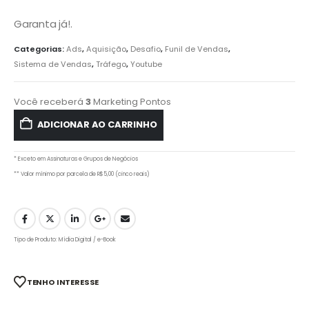
Garanta já!.
Categorias:
Ads
,
Aquisição
,
Desafio
,
Funil de Vendas
,
Sistema de Vendas
,
Tráfego
,
Youtube
Você receberá
3
Marketing Pontos
ADICIONAR AO CARRINHO
* Exceto em Assinaturas e Grupos de Negócios
** Valor mínimo por parcela de R$5,00 (cinco reais)
Tipo de Produto: Mídia Digital / e-Book
TENHO INTERESSE