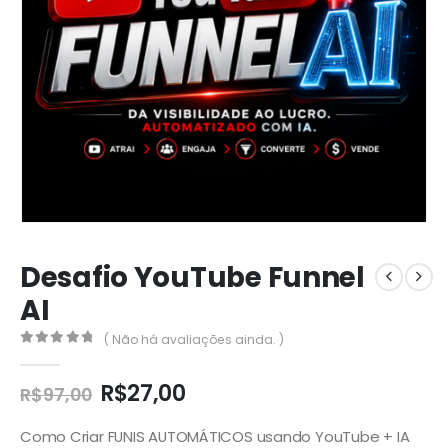
Desafio YouTube Funnel
AI
( Não há avaliações ainda. )
0
out of 5
R$
27,00
R$
97,00
Como Criar FUNIS AUTOMÁTICOS usando YouTube + IA